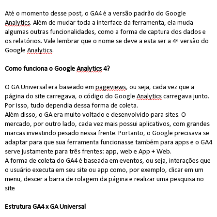
Até o momento 
d
esse post, o GA4 é a versão padrão do Google 
Analytics
. Além de mudar toda a interface da ferramenta, ela muda 
algumas outras funcionalidades, como a forma de captura dos dados e 
os relatórios. Vale lembrar que o nome se deve a esta ser a 4ª versão do 
Google 
Analytics
.
Como funciona o Google 
Analytics
 4?
O GA Universal era baseado em 
pageviews
, ou seja, cada vez que a 
página do site carregava, o código do Google 
Analytics
 carregava junto. 
Por isso, tudo dependia dessa forma de coleta. 
Além disso, o GA era muito voltado e desenvolvido para sites. O 
mercado, por outro lado, cada vez mais possui aplicativos, com grandes 
marcas investindo pesado nessa frente. Portanto, o Google precisava se 
adaptar para que sua ferramenta funcionasse também para apps e o GA4 
serve justamente para três frentes: app, web e App + Web.
A forma de coleta do GA4 é baseada em eventos, ou seja, interações que 
o usuário executa em seu site ou app como, por exemplo, clicar em um 
menu, descer a barra de rolagem da página e realizar uma pesquisa no 
site
Estrutura GA4 x GA Universal