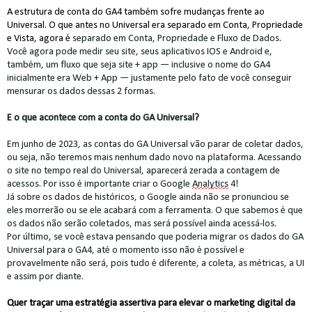
A estrutura de conta do GA4 também sofre mudanças frente ao 
Universal. O que antes no Universal era separado em Conta, Propriedade 
e Vista, agora é
 separado em Conta, Propriedade e Fluxo de Dados.
Você agora pode medir seu site, seus aplicativos IOS e Android e, 
também, um fluxo que seja site + app — inclusive o nome do GA4 
inicialmente era Web + App — justamente pelo fato de você conseguir 
mensurar os dados dessas 2 formas.
E o que acontece com a conta do GA Universal?
Em junho de 2023, as contas do GA Universal vão parar de co
letar
 dados, 
ou seja, não teremos mais nenhum dado novo na plataforma. Acessando 
o site no tempo real do Universal, aparecerá zerada a contagem de 
acessos. Por isso é imp
ortante criar o
 Google 
Analytics
 4!
Já sobre os 
d
ados 
de 
históricos, o Google ainda não se pronunciou se 
eles morrerão ou se ele acabará com a ferramenta. O que sabemos é que 
os dados não serão 
coletados
,
 mas será possível ainda acessá-los.
Por último, se você estava pensando que poderia migrar os dados do GA 
Universal para o GA4, até o momento isso não é possível e 
provavelmente não
 será, pois tudo é diferente, a coleta, as métricas, a UI 
e assim por diante.
Quer traçar uma estratégia assertiva para elevar o marketing digital da 